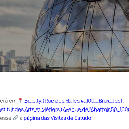
rerá em
Brucity (Rue des Halles 4, 1000 Bruxelles)
.
nstitut des Arts et Métiers (Avenue de l’Abattoir 50, 100
acesse
a
página das Visitas de Estudo
.