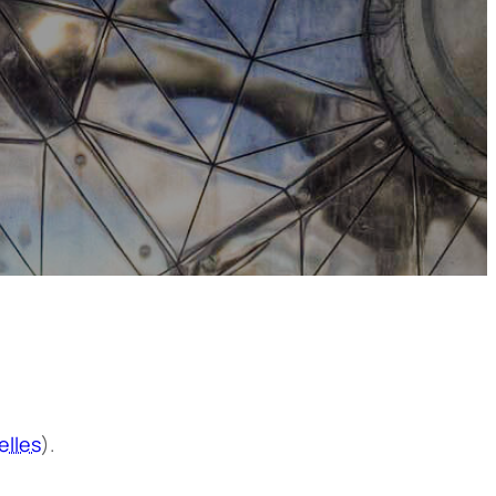
elles
).