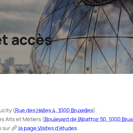
et accès
ucity (
Rue des Halles 4, 1000 Bruxelles
).
es Arts et Métiers (
Boulevard de l’Abattoir 50, 1000 Brux
s sur
la page Visites d’études
.